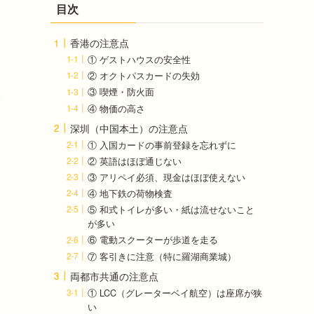
目次
に
香港の注意点
① ゲストハウスの安全性
② オクトパスカードの失効
③ 喫煙・防火面
望
④ 物価の高さ
深圳（中国本土）の注意点
① 入国カードの事前登録を忘れずに
② 英語はほぼ通じない
③ アリペイ必須、現金はほぼ使えない
④ 地下鉄の荷物検査
⑤ 和式トイレが多い・紙は流せないこと
が多い
⑥ 電動スクーターが歩道を走る
⑦ 客引きに注意（特に羅湖商業城）
両都市共通の注意点
① LCC（グレーターベイ航空）は座席が狭
い