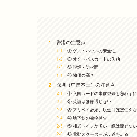
香港の注意点
① ゲストハウスの安全性
② オクトパスカードの失効
③ 喫煙・防火面
④ 物価の高さ
深圳（中国本土）の注意点
① 入国カードの事前登録を忘れず
② 英語はほぼ通じない
③ アリペイ必須、現金はほぼ使え
④ 地下鉄の荷物検査
⑤ 和式トイレが多い・紙は流せな
⑥ 電動スクーターが歩道を走る