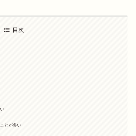
目次
に
ない
いことが多い