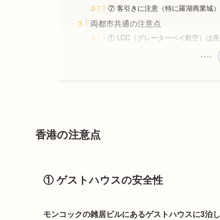
⑦ 客引きに注意（特に羅湖商業城
両都市共通の注意点
① LCC（グレーターベイ航空）は
香港の注意点
① ゲストハウスの安全性
モンコックの雑居ビルにあるゲストハウスに3泊