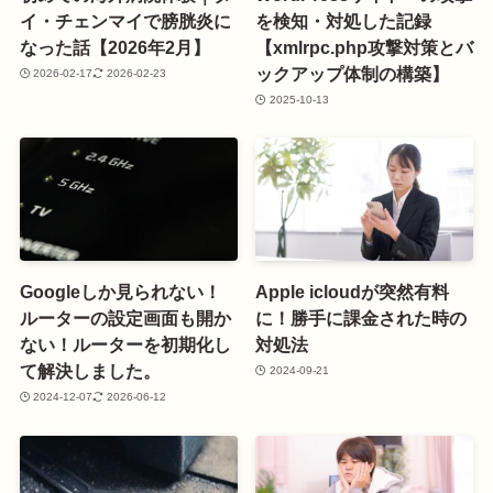
イ・チェンマイで膀胱炎に
を検知・対処した記録
なった話【2026年2月】
【xmlrpc.php攻撃対策とバ
ックアップ体制の構築】
2026-02-17
2026-02-23
2025-10-13
Googleしか見られない！
Apple icloudが突然有料
ルーターの設定画面も開か
に！勝手に課金された時の
ない！ルーターを初期化し
対処法
て解決しました。
2024-09-21
2024-12-07
2026-06-12