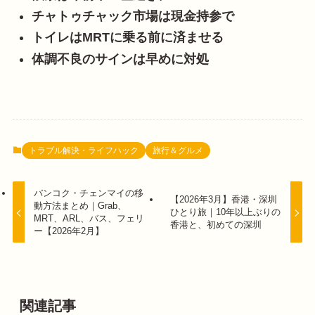
チャトゥチャック市場は現金持参で
トイレはMRTに乗る前に済ませる
体調不良のサインは早めに対処
トラブル解決・ライフハック
旅行＆グルメ
バンコク・チェンマイの移
【2026年3月】香港・深圳
動方法まとめ｜Grab、
ひとり旅｜10年以上ぶりの
MRT、ARL、バス、フェリ
香港と、初めての深圳
ー【2026年2月】
関連記事