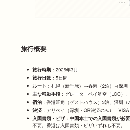
旅行概要
旅行時期
：2026年3月
旅行日数
：5日間
ルート
：札幌（新千歳）→香港（2泊）→深圳
主な移動手段
：グレーターベイ航空（LCC）、
宿泊
：香港旺角（ゲストハウス）3泊、深圳（
決済
：アリペイ（深圳・QR決済のみ）、VIS
入国書類・ビザ
：
中国本土での入国書類が必要
不要。香港は入国書類・ビザいずれも不要。