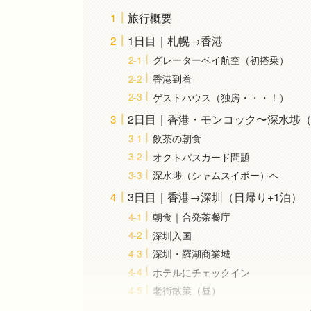
旅行概要
1日目｜札幌→香港
グレーターベイ航空（初搭乗）
香港到着
ゲストハウス（独房・・・！）
2日目｜香港・モンコック〜深水埗
飲茶の朝食
オクトパスカード問題
深水埗（シャムスイポー）へ
3日目｜香港→深圳（日帰り+1泊）
朝食｜合発茶餐庁
深圳入国
深圳・羅湖商業城
ホテルにチェックイン
老街散策（昼）