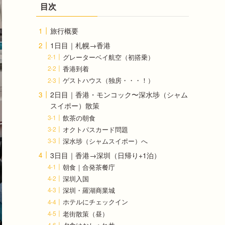
目次
旅行概要
1日目｜札幌→香港
グレーターベイ航空（初搭乗）
香港到着
ゲストハウス（独房・・・！）
2日目｜香港・モンコック〜深水埗（シャム
スイポー）散策
飲茶の朝食
オクトパスカード問題
深水埗（シャムスイポー）へ
3日目｜香港→深圳（日帰り+1泊）
朝食｜合発茶餐庁
深圳入国
深圳・羅湖商業城
ホテルにチェックイン
老街散策（昼）