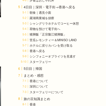
夕食はおしゃれ丼
4日目｜深圳・電子街→香港へ戻る
朝食｜遇見小面
羅湖商業城を偵察
シャングリラホテルでコーヒー休憩
荷物を預けて電子街へ
猪脚飯「正宗隆江猪脚飯」
苦瓜レモンティー＆MINISO LAND
ホテルに戻りカバンを受け取る
香港へ戻る
シンフォニーオブライツを見逃す
スターフェリー
5日目｜帰国
まとめ・感想
香港について
深圳について
スターフェリーについて
旅の豆知識まとめ
香港