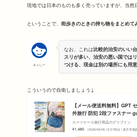
現地では日本のものも多く売っていますが、当然
ということで、
街歩きのときの持ち物をまとめて
なお、これは
比較的治安のいい
スリが多い、治安の悪い国では
つける、現金は別の場所にも用
きゃしー
こういうので自衛しましょう↓
【メール便送料無料】GPT セ
外旅行 防犯 2段ファスナー gu1a
スーツケース旅行用品のグリプトン
¥1,480
（2026/06/26 12:21時点 | 楽天市