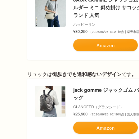
ルダー ミニ 斜め掛け サコッ
ランド 人気
ハッピーサン
¥30,250
（2026/06/26 12:21時点 | 楽天
Amazon
リュックは
街歩きでも違和感ないデザイン
です
。
jack gomme ジャックゴム 
ッグ
GLANCEED（グランシード）
¥25,980
（2026/06/26 10:19時点 | 楽天
Amazon