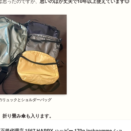
は思ったのですが、
思いのほか丈夫で10年以上使えています◎
のリュックとショルダーバッグ
、折り畳み傘も入ります。
規代理店 1567 HAPPY ハッピー 170g jackgomme ショ