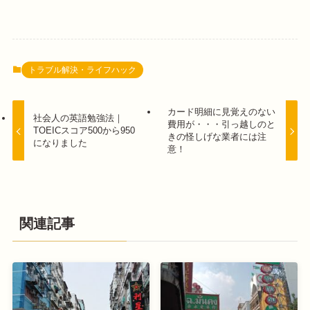
トラブル解決・ライフハック
カード明細に見覚えのない
社会人の英語勉強法｜
費用が・・・引っ越しのと
TOEICスコア500から950
きの怪しげな業者には注
になりました
意！
関連記事